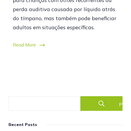
para crianças com otites recorrentes ou
perda auditiva causada por líquido atrás
do tímpano, mas também pode beneficiar
adultos em situações específicas.
Read More
Pesq
Recent Posts